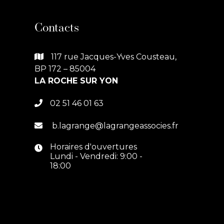
Contacts
117 rue Jacques-Yves Cousteau,

BP 172 – 85004
LA ROCHE SUR YON
02 51 46 01 63

b.lagrange@lagrangeassocies.fr

Horaires d'ouvertures

Lundi - Vendredi: 9:00 -
18:00