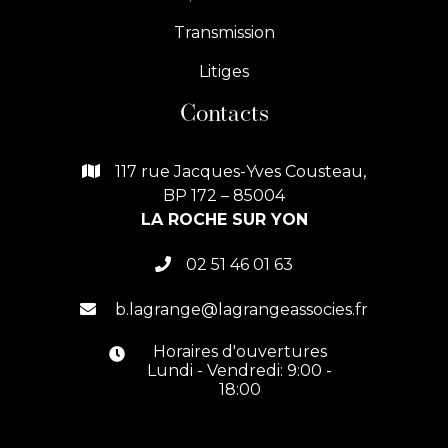
Transmission
Litiges
Contacts
117 rue Jacques-Yves Cousteau,

BP 172 – 85004
LA ROCHE SUR YON
02 51 46 01 63

b.lagrange@lagrangeassocies.fr

Horaires d'ouvertures

Lundi - Vendredi: 9:00 -
18:00