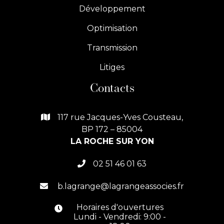
Développement
Optimisation
Transmission
Litiges
Contacts
117 rue Jacques-Yves Cousteau,

BP 172 – 85004
LA ROCHE SUR YON
02 51 46 01 63

b.lagrange@lagrangeassocies.fr

Horaires d'ouvertures

Lundi - Vendredi: 9:00 -