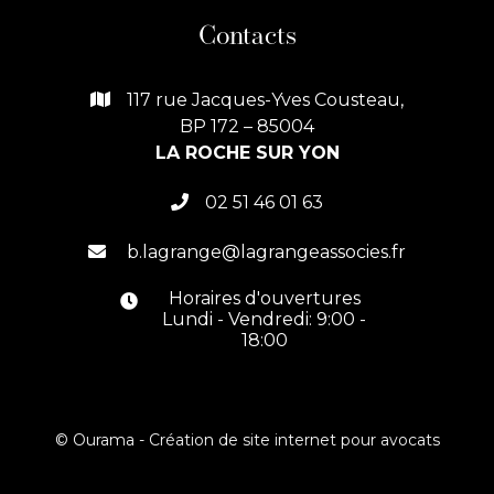
Contacts
117 rue Jacques-Yves Cousteau,

BP 172 – 85004
LA ROCHE SUR YON
02 51 46 01 63

b.lagrange@lagrangeassocies.fr

Horaires d'ouvertures

Lundi - Vendredi: 9:00 -
18:00
© Ourama -
Création de site internet pour avocats