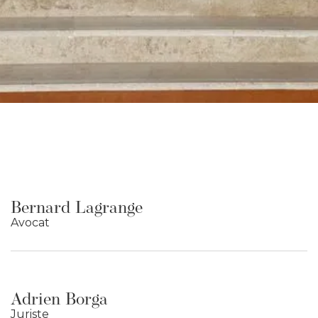
Bernard Lagrange
Avocat
Adrien Borga
Juriste