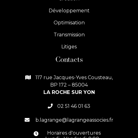
Développement
Optimisation
Transmission
Litiges
Contacts
117 rue Jacques-Yves Cousteau,

BP 172 – 85004
LA ROCHE SUR YON
02 51 46 01 63

b.lagrange@lagrangeassocies.fr

Horaires d'ouvertures
