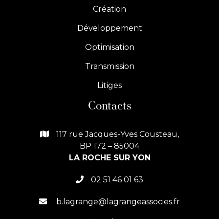
Création
Développement
Optimisation
Transmission
Litiges
Contacts
117 rue Jacques-Yves Cousteau,

BP 172 – 85004
LA ROCHE SUR YON
02 51 46 01 63

b.lagrange@lagrangeassocies.fr
