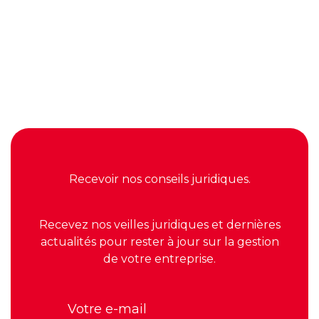
Article précédent

Amortissement du fonds de commerce : la
déduction fiscale temporaire
Article suivant

Recevoir nos conseils juridiques.
Recevez nos veilles juridiques et dernières
actualités pour rester à jour sur la gestion
de votre entreprise.