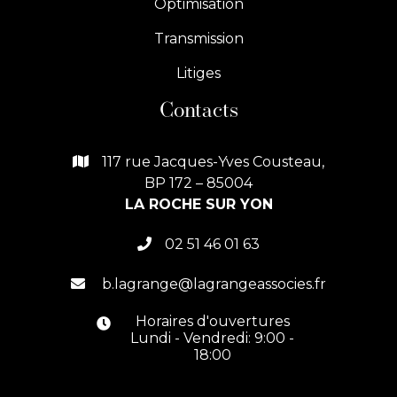
Optimisation
Transmission
Litiges
Contacts
117 rue Jacques-Yves Cousteau,

BP 172 – 85004
LA ROCHE SUR YON
02 51 46 01 63

b.lagrange@lagrangeassocies.fr

Horaires d'ouvertures

Lundi - Vendredi: 9:00 -
18:00