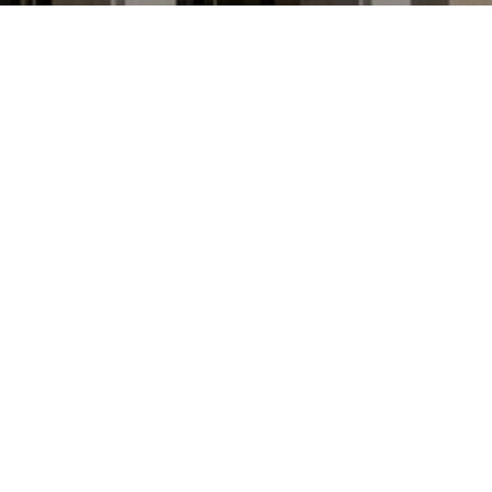
Avant de choisir le mandat ad hoc, il faut
connaître ses inconvénients et ses limites
pour vérifier qu'il correspond bien à votre
situation.