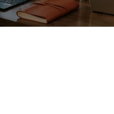
 téléphoniques.
te (courrier, agenda, classement, archivage).
diques et administratifs.
ents.