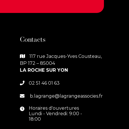
Contacts
117 rue Jacques-Yves Cousteau,

BP 172 – 85004
LA ROCHE SUR YON
02 51 46 01 63

b.lagrange@lagrangeassocies.fr

Horaires d'ouvertures

Lundi - Vendredi: 9:00 -
18:00