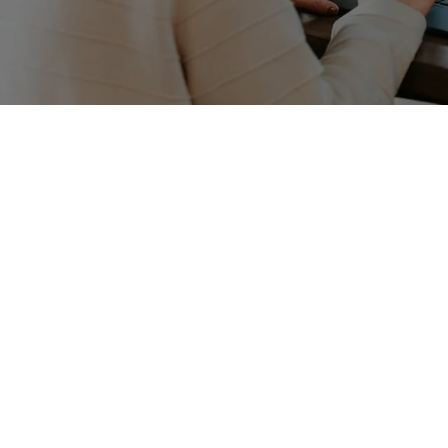
Lagrange & Associés
Missions principales
Accueillir les clients et gérer les appels
Assurer la gestion administrative couran
Préparer et suivre les dossiers clients.
Assister à la rédaction de documents juri
Gérer la facturation et le suivi des paiem