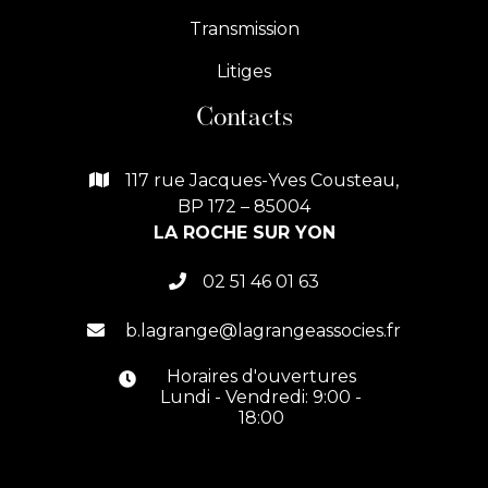
Transmission
Litiges
Contacts
117 rue Jacques-Yves Cousteau,

BP 172 – 85004
LA ROCHE SUR YON
02 51 46 01 63

b.lagrange@lagrangeassocies.fr

Horaires d'ouvertures

Lundi - Vendredi: 9:00 -
18:00