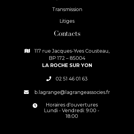
Transmission
Litiges
Contacts
117 rue Jacques-Yves Cousteau,

BP 172 – 85004
LA ROCHE SUR YON
02 51 46 01 63

b.lagrange@lagrangeassocies.fr

Horaires d'ouvertures

Lundi - Vendredi: 9:00 -
18:00