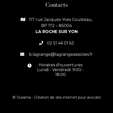
Contacts
117 rue Jacques-Yves Cousteau,

BP 172 – 85004
LA ROCHE SUR YON
02 51 46 01 63

b.lagrange@lagrangeassocies.fr

Horaires d'ouvertures

Lundi - Vendredi: 9:00 -
18:00
© Ourama -
Création de site internet pour avocats