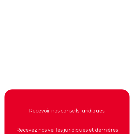
02.51.46.01.63

contact@lagrangeassocies.fr

Découvrir nos services
Voir nos dossiers coups de ❤️
Recevoir nos conseils juridiques.
Recevez nos veilles juridiques et dernières