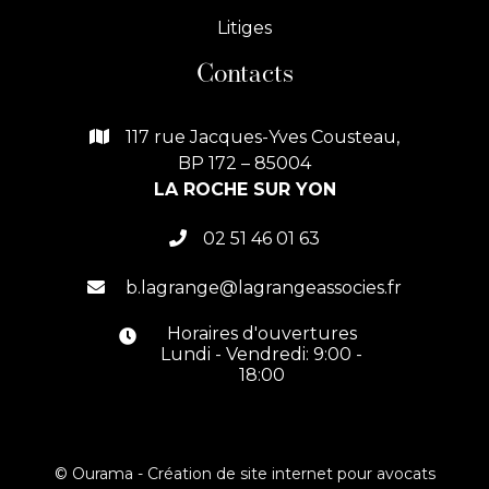
Litiges
Contacts
117 rue Jacques-Yves Cousteau,

BP 172 – 85004
LA ROCHE SUR YON
02 51 46 01 63

b.lagrange@lagrangeassocies.fr

Horaires d'ouvertures

Lundi - Vendredi: 9:00 -
18:00
© Ourama -
Création de site internet pour avocats