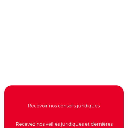
02.51.46.01.63

contact@lagrangeassocies.fr

Découvrir nos services
Voir nos dossiers coups de ❤️
Recevoir nos conseils juridiques.
Recevez nos veilles juridiques et dernières