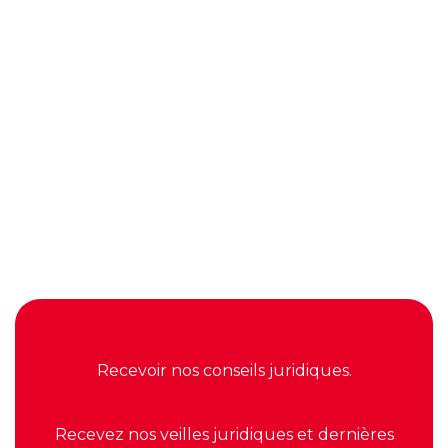
02.51.46.01.63

contact@lagrangeassocies.fr

Découvrir nos services
Voir nos dossiers coups de ❤️
Recevoir nos conseils juridiques.
Recevez nos veilles juridiques et dernières